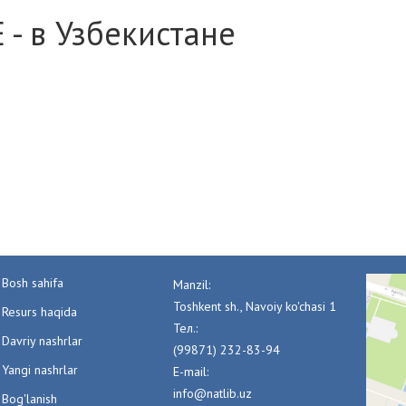
 - в Узбекистане
Bosh sahifa
Manzil:
Toshkent sh., Navoiy ko'chasi 1
Resurs haqida
Тел.:
Davriy nashrlar
(99871) 232-83-94
Yangi nashrlar
E-mail:
info@natlib.uz
Bog'lanish