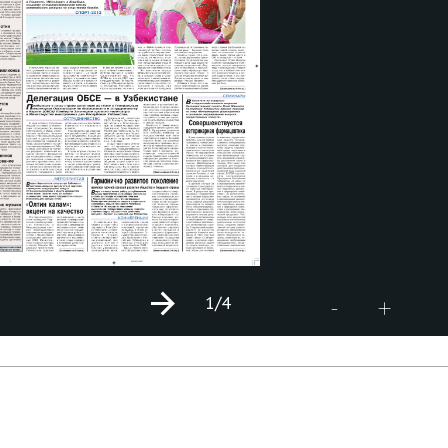
1
/4
+
-