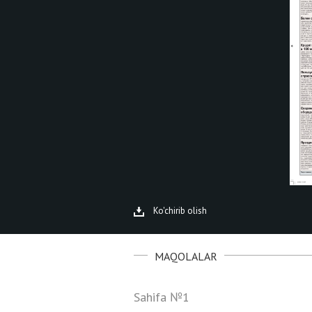
Ko'chirib olish
MAQOLALAR
Sahifa №1