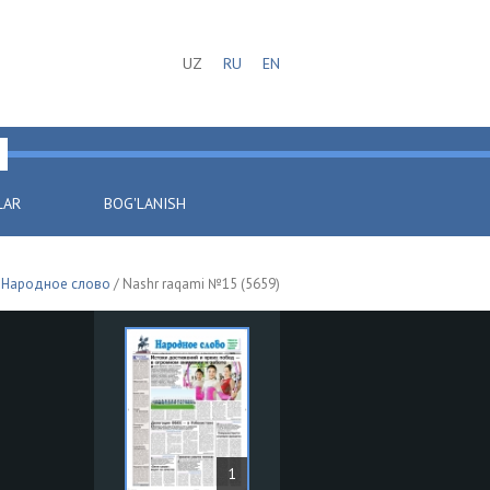
UZ
RU
EN
LAR
BOG'LANISH
/
Народное слово
/ Nashr raqami №15 (5659)
1