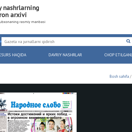
y nashrlarning
ron arxivi
utubxonaning rasmiy manbasi
ESURS HAQIDA
DAVRIY NASHRLAR
CHOP ETILGAN
Bosh sahifa