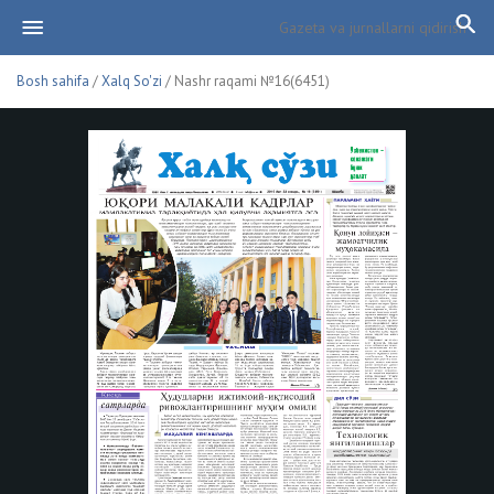
Bosh sahifa
/
Xalq So'zi
/ Nashr raqami №16(6451)