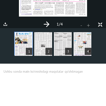
1
/4
+
-
MAQOLALAR
1
2
3
4
Ushbu sonda matn ko'rinishidagi maqolalar qo'shilmagan