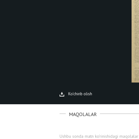
Ko'chirib olish
MAQOLALAR
Ushbu sonda matn ko'rinishidagi maqolalar