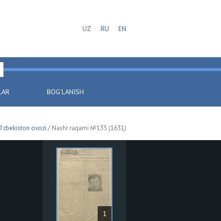
UZ
RU
EN
LAR
BOG'LANISH
O'zbekiston ovozi
/ Nashr raqami №135 (1631)
1