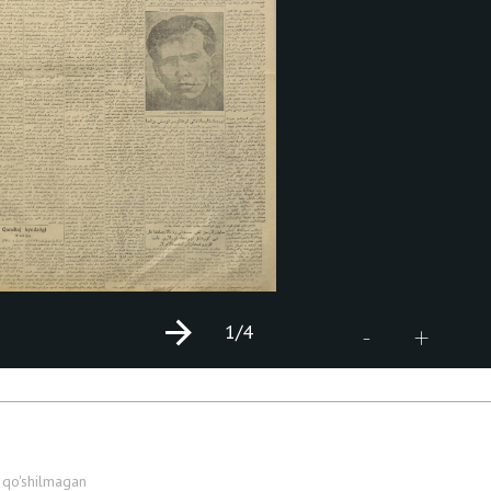
1
/4
+
-
 qo'shilmagan