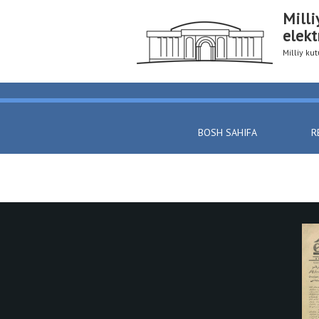
Milli
elekt
Milliy k
BOSH SAHIFA
R