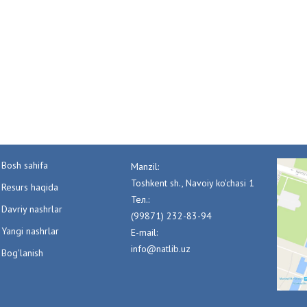
Bosh sahifa
Manzil:
Toshkent sh., Navoiy ko'chasi 1
Resurs haqida
Тел.:
Davriy nashrlar
(99871) 232-83-94
Yangi nashrlar
E-mail:
info@natlib.uz
Bog'lanish