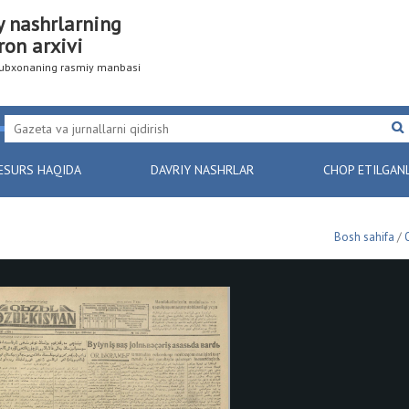
y nashrlarning
ron arxivi
utubxonaning rasmiy manbasi
ESURS HAQIDA
DAVRIY NASHRLAR
CHOP ETILGAN
Bosh sahifa
/