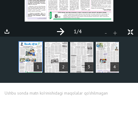
1
/4
+
-
MAQOLALAR
1
2
3
4
Ushbu sonda matn ko'rinishidagi maqolalar qo'shilmagan