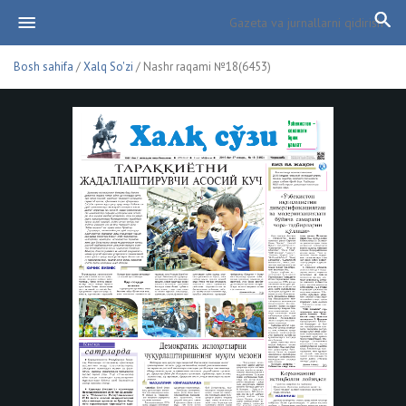
Bosh sahifa
/
Xalq So'zi
/ Nashr raqami №18(6453)