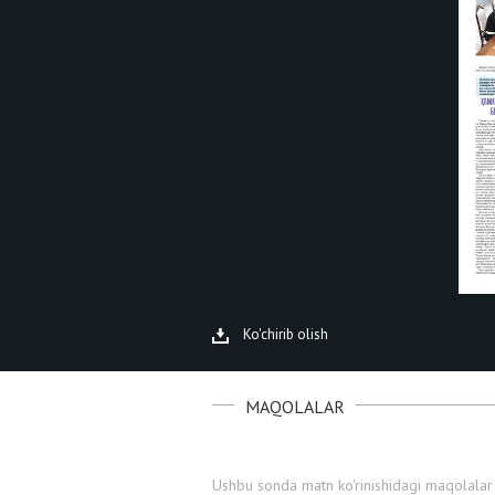
Ko'chirib olish
MAQOLALAR
Ushbu sonda matn ko'rinishidagi maqolalar