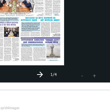
1
/4
+
-
 qo'shilmagan