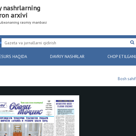
y nashrlarning
ron arxivi
utubxonaning rasmiy manbasi
ESURS HAQIDA
DAVRIY NASHRLAR
CHOP ETILGAN
Bosh sahif