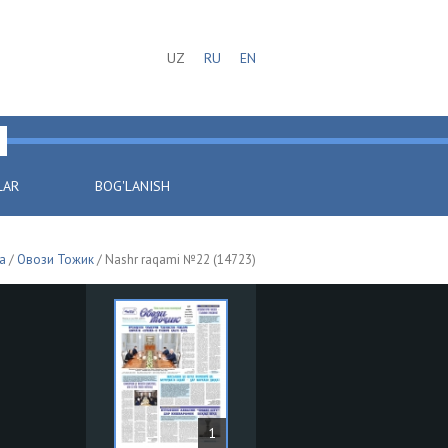
UZ
RU
EN
LAR
BOG'LANISH
a
/
Овози Тожик
/ Nashr raqami №22 (14723)
1