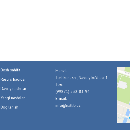
Bosh sahifa
Manzil:
Toshkent sh., Navoiy ko'chasi 1
Resurs haqida
Тел.:
Davriy nashrlar
(99871) 232-83-94
Yangi nashrlar
E-mail:
info@natlib.uz
Bog'lanish