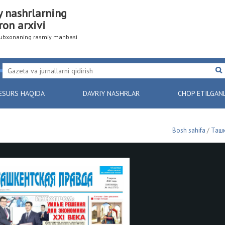
y nashrlarning
ron arxivi
utubxonaning rasmiy manbasi
ESURS HAQIDA
DAVRIY NASHRLAR
CHOP ETILGAN
Bosh sahifa
/
Ташк