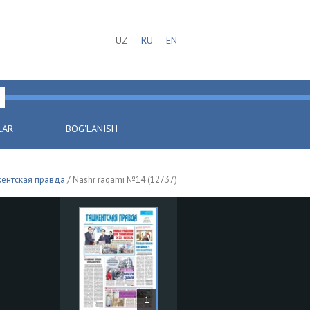
UZ
RU
EN
LAR
BOG'LANISH
ентская правда
/ Nashr raqami №14 (12737)
1