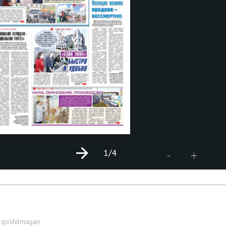
1
/4
+
-
 qo'shilmagan