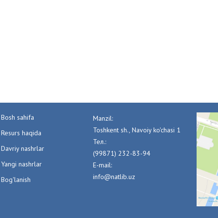
Bosh sahifa
Manzil:
Toshkent sh., Navoiy ko'chasi 1
Resurs haqida
Тел.:
Davriy nashrlar
(99871) 232-83-94
Yangi nashrlar
E-mail:
info@natlib.uz
Bog'lanish