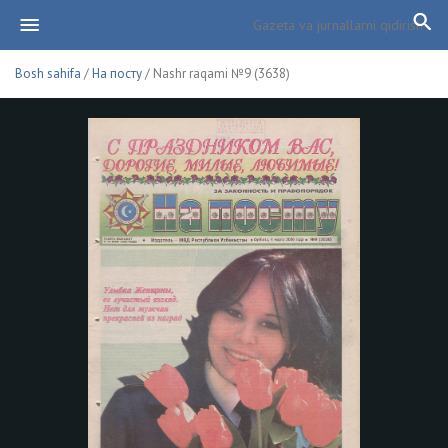
Bosh sahifa
/
На посту
/ Nashr raqami №9 (3638)