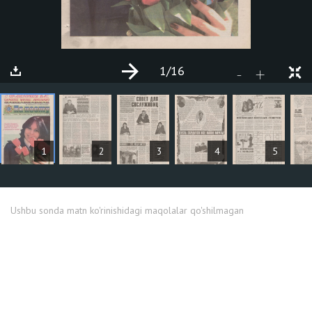
1
/16
+
-
MAQOLALAR
1
2
3
4
5
Ushbu sonda matn ko'rinishidagi maqolalar qo'shilmagan