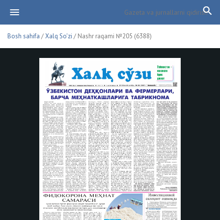
Bosh sahifa
/
Xalq So'zi
/ Nashr raqami №205 (6388)