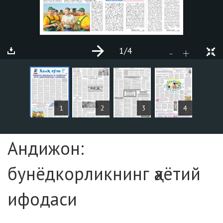
1
/4
+
-
MAQOLALAR
1
2
3
4
Sahifa №1
Андижон:
бунёдкорликнинг ҳаётий
ифодаси