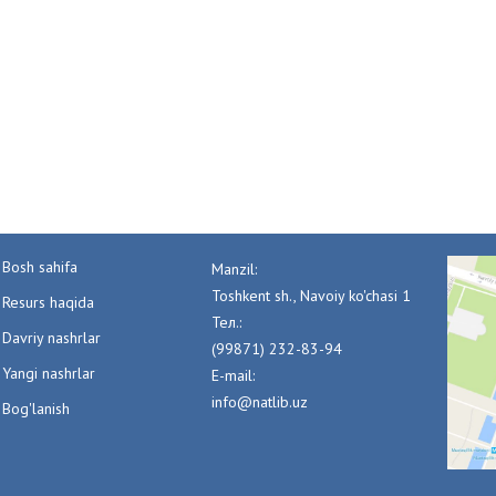
Bosh sahifa
Manzil:
Toshkent sh., Navoiy ko'chasi 1
Resurs haqida
Тел.:
Davriy nashrlar
(99871) 232-83-94
Yangi nashrlar
E-mail:
info@natlib.uz
Bog'lanish