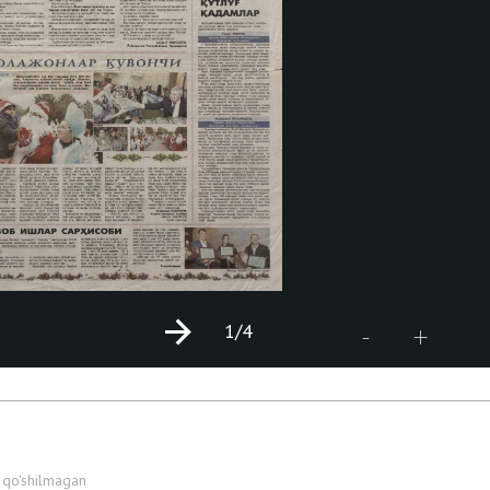
1
/4
+
-
 qo'shilmagan