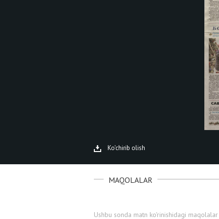
Ko'chirib olish
MAQOLALAR
Ushbu sonda matn ko'rinishidagi maqolalar