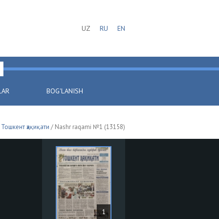
UZ
RU
EN
LAR
BOG'LANISH
/
Тошкент ҳақиқати
/ Nashr raqami №1 (13158)
1