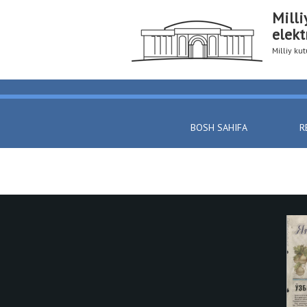
Milli
elekt
Milliy k
BOSH SAHIFA
R