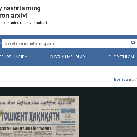
y nashrlarning
ron arxivi
utubxonaning rasmiy manbasi
ESURS HAQIDA
DAVRIY NASHRLAR
CHOP ETILGAN
Bosh sahifa