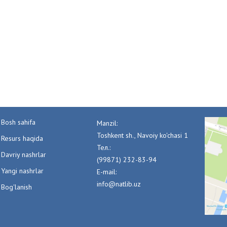
Bosh sahifa
Manzil:
Toshkent sh., Navoiy ko'chasi 1
Resurs haqida
Тел.:
Davriy nashrlar
(99871) 232-83-94
Yangi nashrlar
E-mail:
info@natlib.uz
Bog'lanish