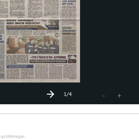
1
/4
+
-
 qo'shilmagan