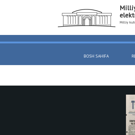
Milli
elekt
Milliy k
BOSH SAHIFA
R