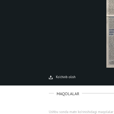
Ko'chirib olish
MAQOLALAR
Ushbu sonda matn ko'rinishidagi maqolalar