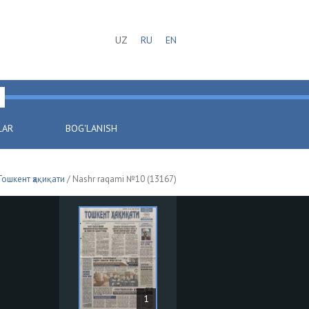
UZ
RU
EN
LAR
BOG'LANISH
Тошкент ҳақиқати
/ Nashr raqami №10 (13167)
1