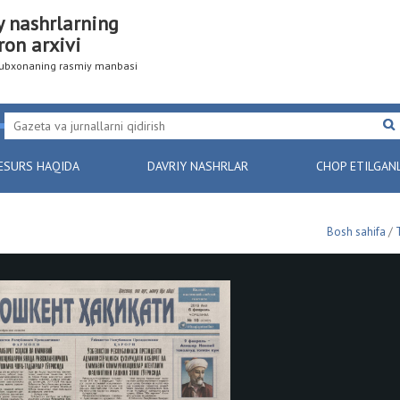
y nashrlarning
ron arxivi
utubxonaning rasmiy manbasi
ESURS HAQIDA
DAVRIY NASHRLAR
CHOP ETILGAN
Bosh sahifa
/