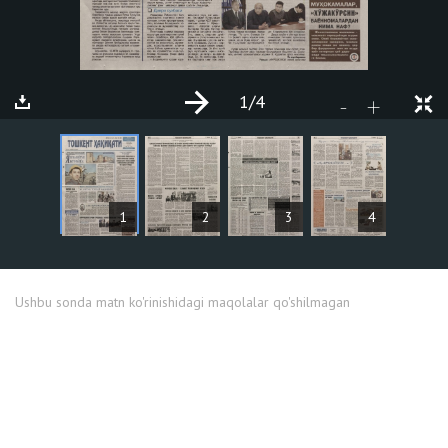
1
/4
+
-
MAQOLALAR
1
2
3
4
Ushbu sonda matn ko'rinishidagi maqolalar qo'shilmagan