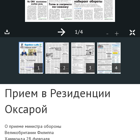
1
/4
+
-
MAQOLALAR
1
2
3
4
Sahifa №1
Прием в Резиденции
Оксарой
О приеме министра обороны
Великобритании Филиппа
Хаммонда 28 февраля