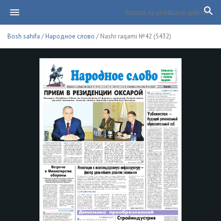
Bosh sahifa
/
Народное слово
/ Nashr raqami №42 (5432)