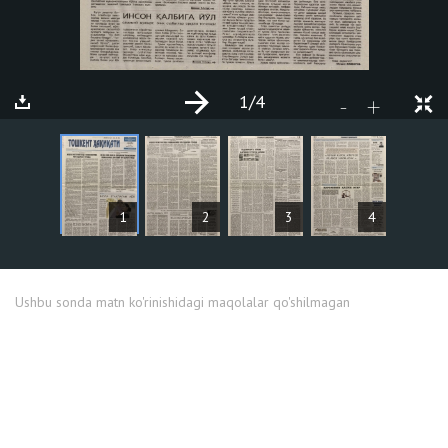
1
/4
+
-
MAQOLALAR
1
2
3
4
Ushbu sonda matn ko'rinishidagi maqolalar qo'shilmagan