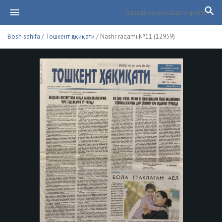
Bosh sahifa
/
Тошкент ҳақиқати
/ Nashr raqami №11 (12959)