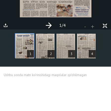
1
/4
+
-
MAQOLALAR
1
2
3
4
Ushbu sonda matn ko'rinishidagi maqolalar qo'shilmagan