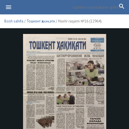
Bosh sahifa
/
Тошкент ҳақиқати
/ Nashr raqami №16 (12964)