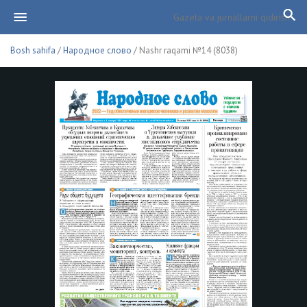
Bosh sahifa
/
Народное слово
/ Nashr raqami №14 (8038)