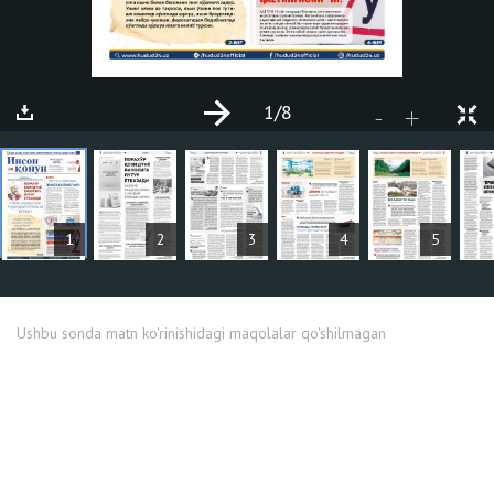
1
/8
+
-
MAQOLALAR
1
2
3
4
5
Ushbu sonda matn ko'rinishidagi maqolalar qo'shilmagan