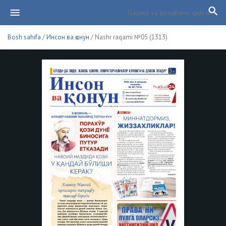
Bosh sahifa
/
Инсон ва қонун
/ Nashr raqami №05 (1313)