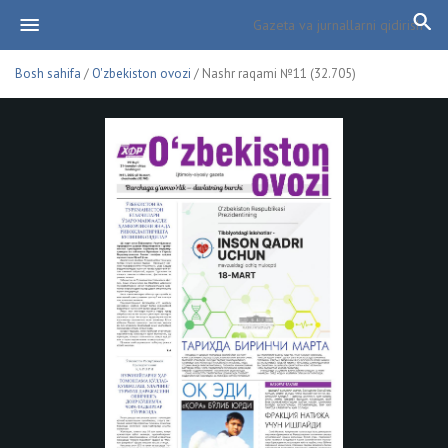
Bosh sahifa
/
O'zbekiston ovozi
/ Nashr raqami №11 (32.705)