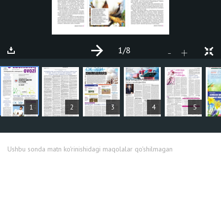
1
/8
+
-
MAQOLALAR
1
2
3
4
5
Ushbu sonda matn ko'rinishidagi maqolalar qo'shilmagan