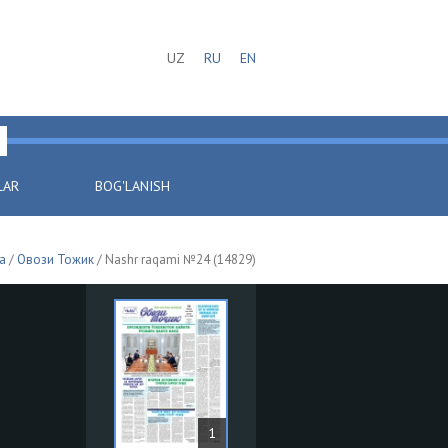
UZ
RU
EN
LAR
BOG'LANISH
a
/
Овози Тожик
/ Nashr raqami №24 (14829)
1