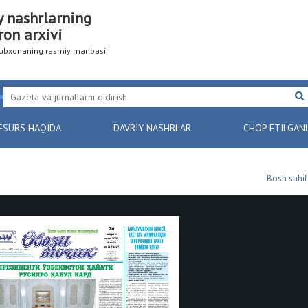
y nashrlarning
ron arxivi
utubxonaning rasmiy manbasi
ESURS HAQIDA
DAVRIY NASHRLAR
CHOP ETILGAN
Bosh sahif