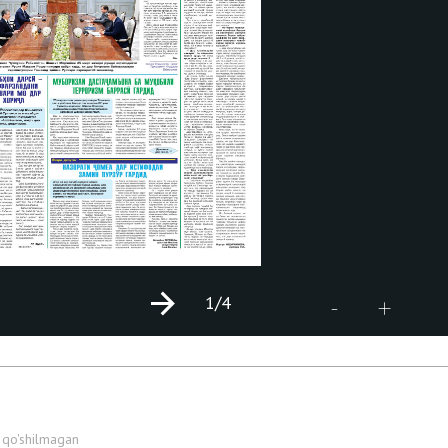
1
/4
+
-
 qo'shilmagan