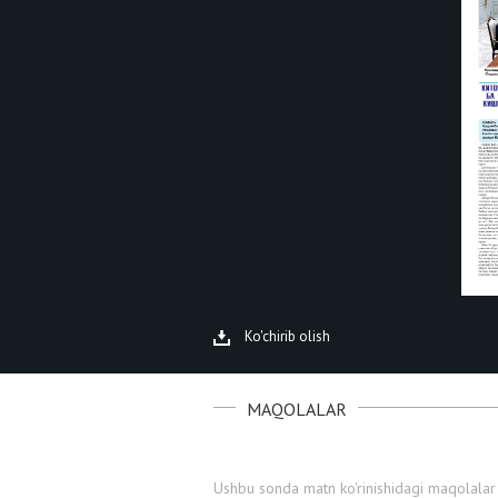
Ko'chirib olish
MAQOLALAR
Ushbu sonda matn ko'rinishidagi maqolalar