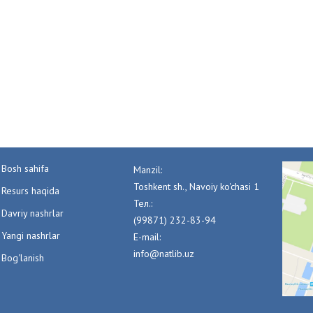
Bosh sahifa
Manzil:
Toshkent sh., Navoiy ko'chasi 1
Resurs haqida
Тел.:
Davriy nashrlar
(99871) 232-83-94
Yangi nashrlar
E-mail:
info@natlib.uz
Bog'lanish