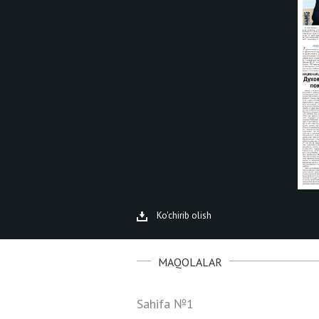
Ko'chirib olish
MAQOLALAR
Sahifa №1