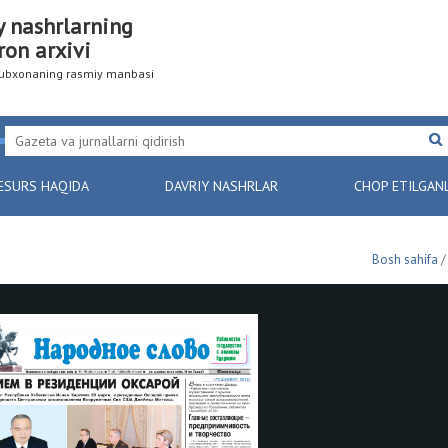
y nashrlarning
ron arxivi
utubxonaning rasmiy manbasi
ESURS HAQIDA
DAVRIY NASHRLAR
CHOP ETILGAN
Bosh sahifa