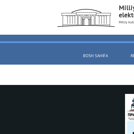
Milli
elekt
Milliy k
BOSH SAHIFA
R