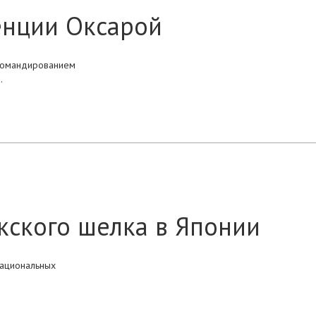
енции Оксарой
командированием
.
кского шелка в Японии
национальных