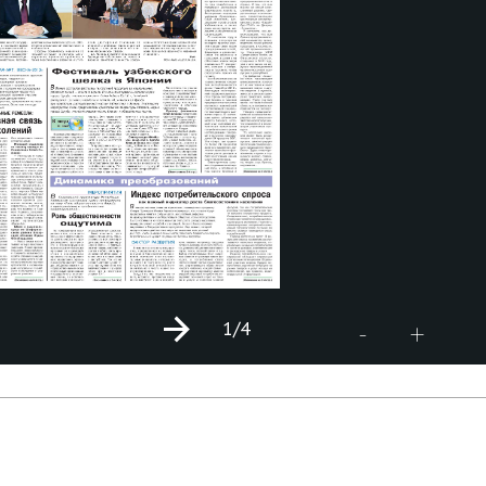
1
/4
+
-