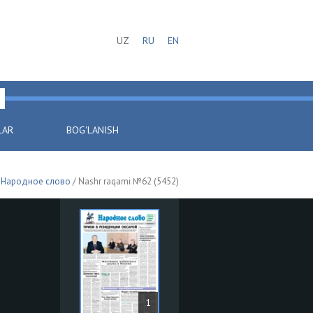
UZ
RU
EN
LAR
BOG'LANISH
/
Народное слово
/ Nashr raqami №62 (5452)
1