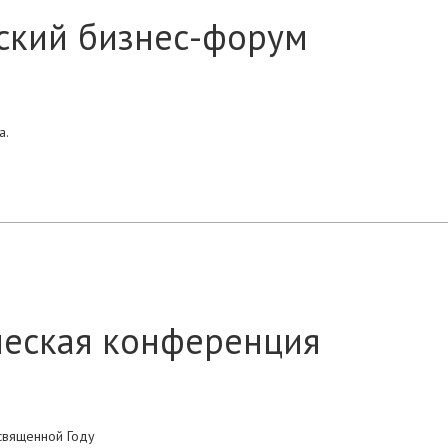
ский бизнес-форум
а.
ческая конференция
священной Году