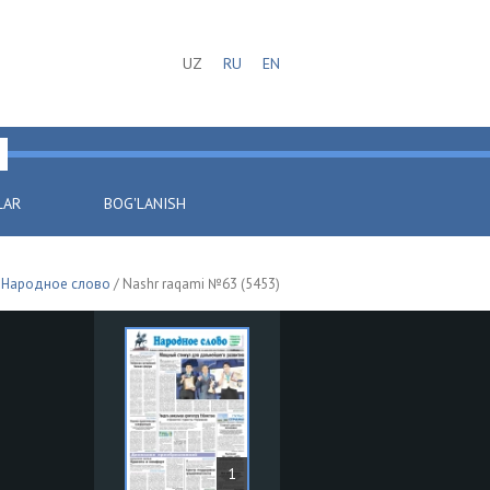
UZ
RU
EN
LAR
BOG'LANISH
/
Народное слово
/ Nashr raqami №63 (5453)
1