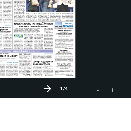
1
/4
+
-