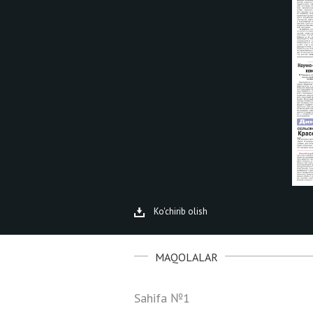
Ko'chirib olish
MAQOLALAR
Sahifa №1