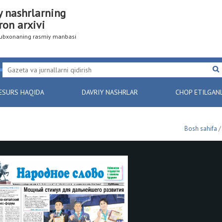
y nashrlarning
ron arxivi
utubxonaning rasmiy manbasi
ESURS HAQIDA
DAVRIY NASHRLAR
CHOP ETILGAN
Bosh sahifa