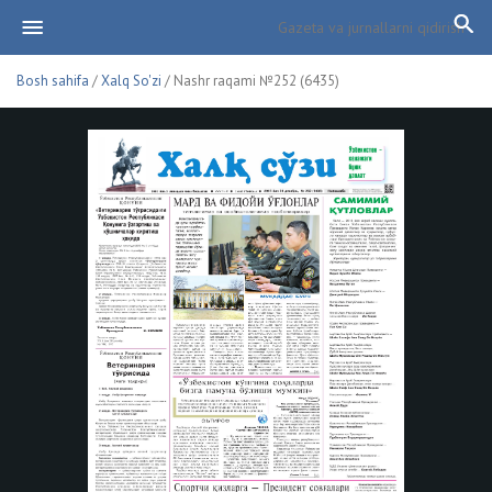
Bosh sahifa
/
Xalq So'zi
/ Nashr raqami №252 (6435)