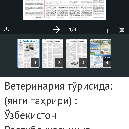
1
/4
+
-
MAQOLALAR
1
2
3
4
Sahifa №1
Ветеринария тўғрисида:
(янги таҳрири) :
Ўзбекистон