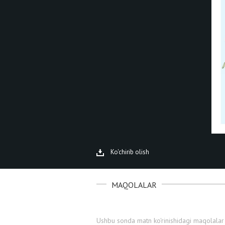
Ko'chirib olish
MAQOLALAR
Ushbu sonda matn ko'rinishidagi maqolalar