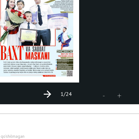
1
/24
+
-
 qo'shilmagan