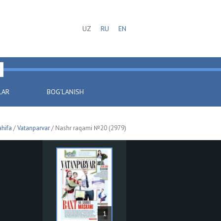
UZ
RU
EN
LAR
BOG'LANISH
hifa
/
Vatanparvar
/ Nashr raqami №20 (2979)
1