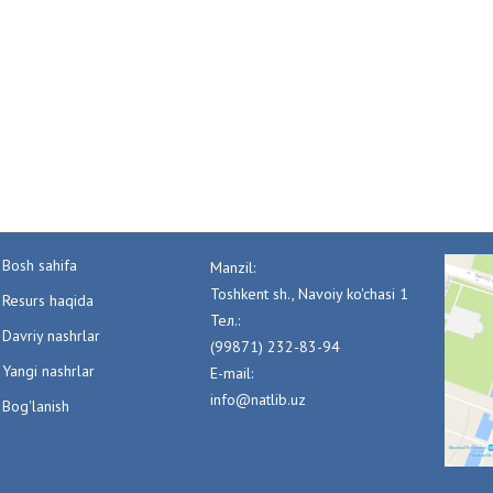
Bosh sahifa
Manzil:
Toshkent sh., Navoiy ko'chasi 1
Resurs haqida
Тел.:
Davriy nashrlar
(99871) 232-83-94
Yangi nashrlar
E-mail:
info@natlib.uz
Bog'lanish