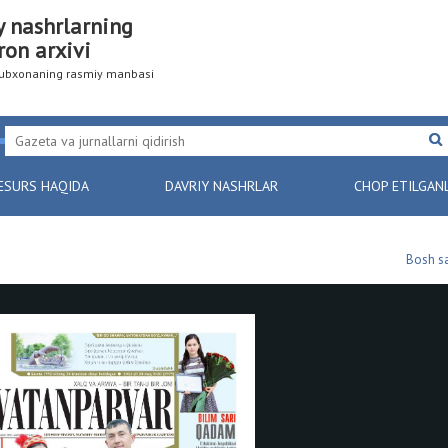
y nashrlarning
ron arxivi
utubxonaning rasmiy manbasi
ESURS HAQIDA
DAVRIY NASHRLAR
CHOP ETILGAN
Bosh sa