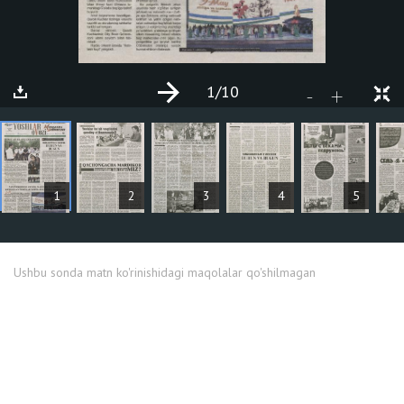
1
/10
+
-
MAQOLALAR
1
2
3
4
5
Ushbu sonda matn ko'rinishidagi maqolalar qo'shilmagan