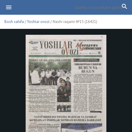
Bosh sahifa
/
Yoshlar ovozi
/ Nashr raqami №15 (16421)