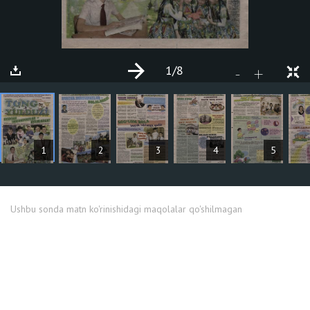
1
/8
+
-
MAQOLALAR
1
2
3
4
5
Ushbu sonda matn ko'rinishidagi maqolalar qo'shilmagan