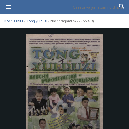
Bosh sahifa
/
Tong yulduzi
/ Nashr raqami №22 (66979)