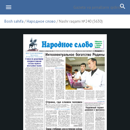
Bosh sahifa
/
Народное слово
/ Nashr raqami №240 (5630)