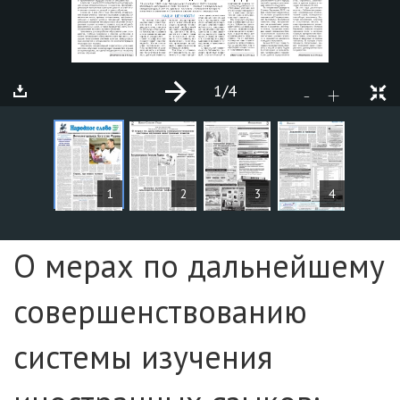
1
/4
+
-
MAQOLALAR
1
2
3
4
Sahifa №1
О мерах по дальнейшему
совершенствованию
системы изучения