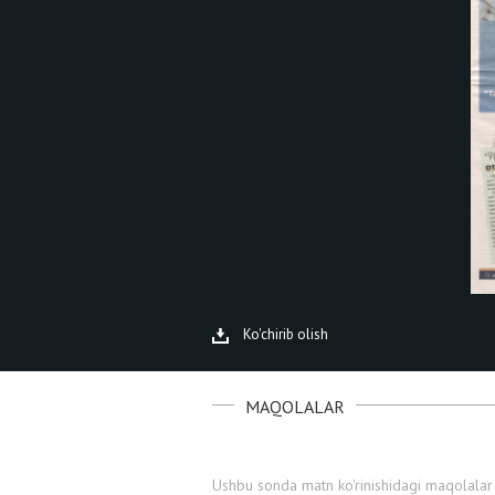
Ko'chirib olish
MAQOLALAR
Ushbu sonda matn ko'rinishidagi maqolalar