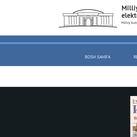
Milli
elekt
Milliy k
BOSH SAHIFA
R