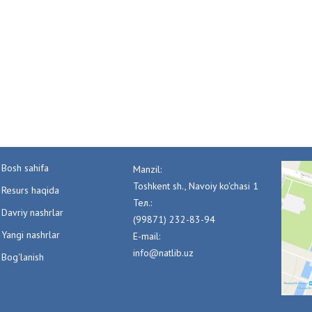
Bosh sahifa
Manzil:
Toshkent sh., Navoiy ko'chasi 1
Resurs haqida
Тел.:
Davriy nashrlar
(99871) 232-83-94
Yangi nashrlar
E-mail:
info@natlib.uz
Bog'lanish