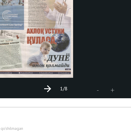
1
/8
+
-
 qo'shilmagan