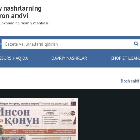
y nashrlarning
ron arxivi
utubxonaning rasmiy manbasi
ESURS HAQIDA
DAVRIY NASHRLAR
CHOP ETILGAN
Bosh sahif