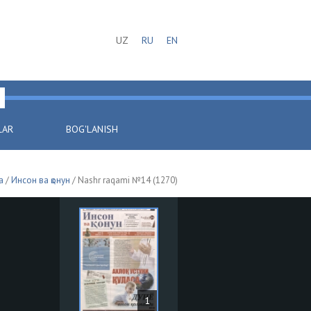
UZ
RU
EN
LAR
BOG'LANISH
a
/
Инсон ва қонун
/ Nashr raqami №14 (1270)
1