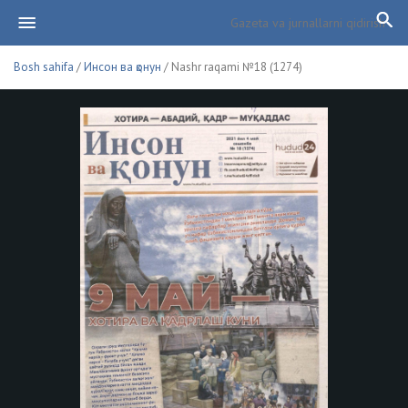
Bosh sahifa
/
Инсон ва қонун
/ Nashr raqami №18 (1274)