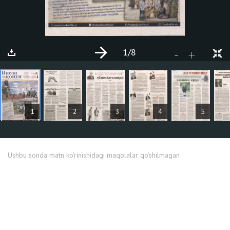
1
/8
+
-
MAQOLALAR
1
2
3
4
5
Ushbu sonda matn ko'rinishidagi maqolalar qo'shilmagan