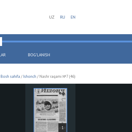
UZ
RU
EN
LAR
BOG'LANISH
Bosh sahifa
/
Ishonch
/ Nashr raqami №7 (46)
1