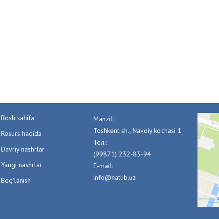
Bosh sahifa
Manzil:
Toshkent sh., Navoiy ko'chasi 1
Resurs haqida
Тел.:
Davriy nashrlar
(99871) 232-83-94
Yangi nashrlar
E-mail:
info@natlib.uz
Bog'lanish