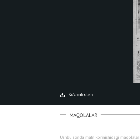
Ko'chirib olish
MAQOLALAR
Ushbu sonda matn ko'rinishidagi maqolalar