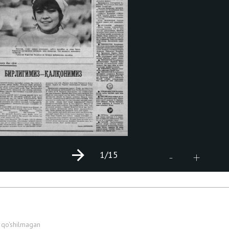
1
/15
+
-
 qo'shilmagan