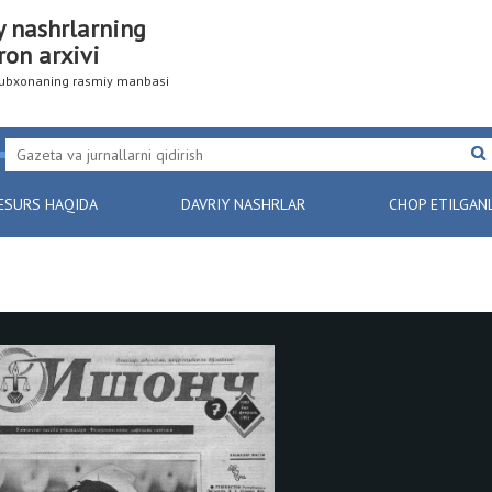
y nashrlarning
ron arxivi
utubxonaning rasmiy manbasi
ESURS HAQIDA
DAVRIY NASHRLAR
CHOP ETILGAN