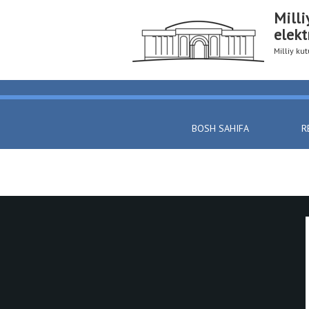
Milli
elekt
Milliy k
BOSH SAHIFA
R