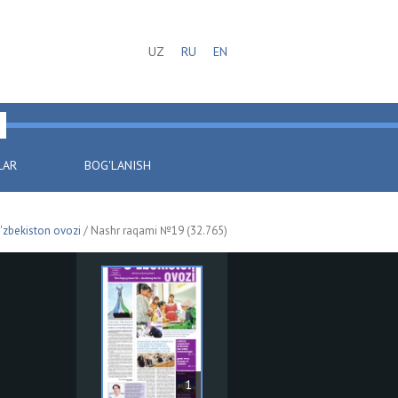
UZ
RU
EN
LAR
BOG'LANISH
'zbekiston ovozi
/ Nashr raqami №19 (32.765)
1