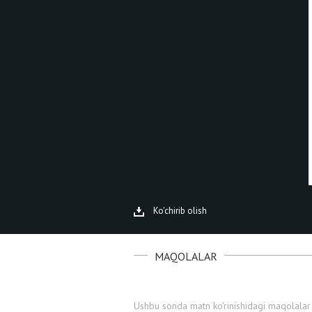
Ko'chirib olish
MAQOLALAR
Ushbu sonda matn ko'rinishidagi maqolalar