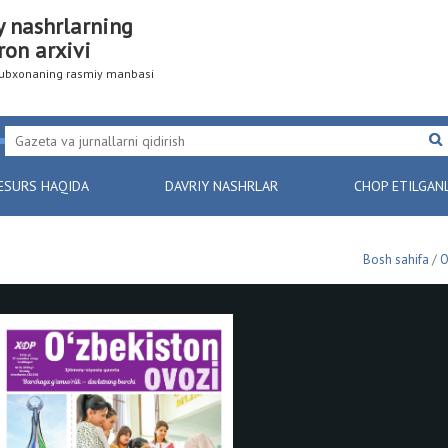
y nashrlarning
ron arxivi
utubxonaning rasmiy manbasi
ESURS HAQIDA
DAVRIY NASHRLAR
CHOP ETILGAN
Bosh sahifa
/
O