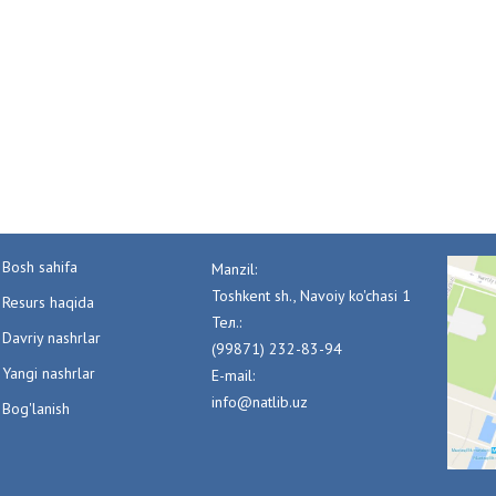
Bosh sahifa
Manzil:
Toshkent sh., Navoiy ko'chasi 1
Resurs haqida
Тел.:
Davriy nashrlar
(99871) 232-83-94
Yangi nashrlar
E-mail:
info@natlib.uz
Bog'lanish