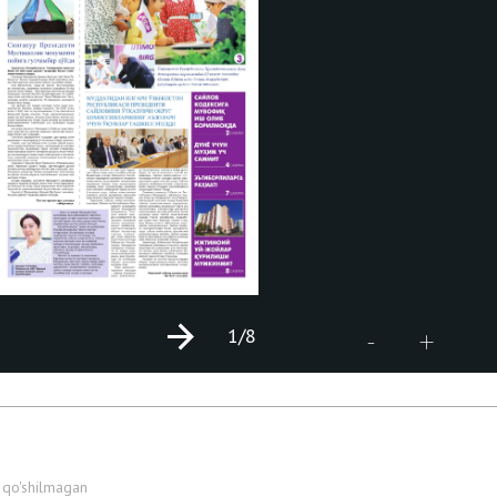
1
/8
+
-
 qo'shilmagan