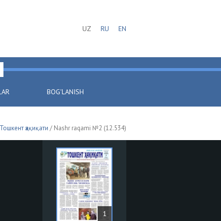
UZ
RU
EN
LAR
BOG'LANISH
Тошкент ҳақиқати
/ Nashr raqami №2 (12.534)
1