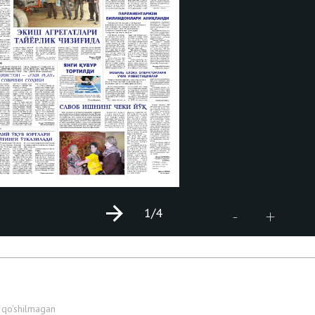
1
/4
+
-
 qo'shilmagan