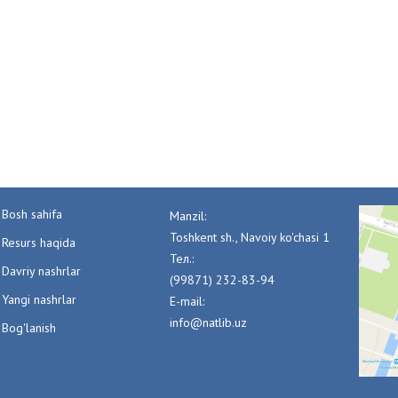
Bosh sahifa
Manzil:
Toshkent sh., Navoiy ko'chasi 1
Resurs haqida
Тел.:
Davriy nashrlar
(99871) 232-83-94
Yangi nashrlar
E-mail:
info@natlib.uz
Bog'lanish