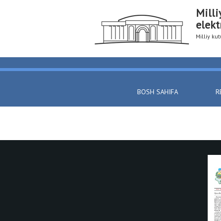
Milli
elekt
Milliy k
BOSH SAHIFA
R