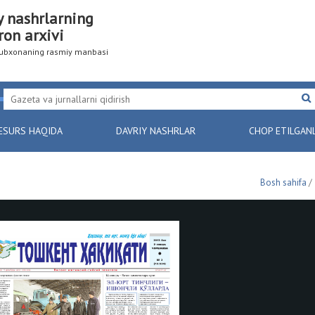
y nashrlarning
ron arxivi
utubxonaning rasmiy manbasi
ESURS HAQIDA
DAVRIY NASHRLAR
CHOP ETILGAN
Bosh sahifa
/