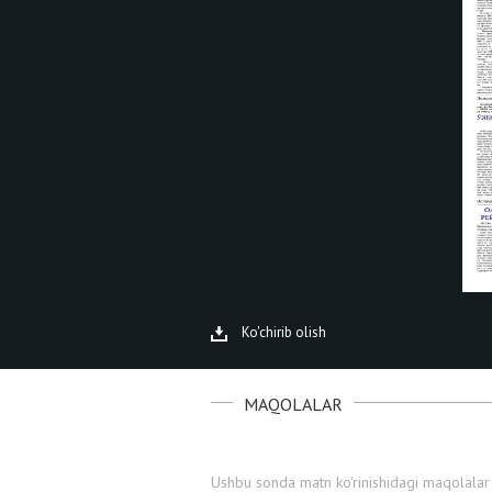
Ko'chirib olish
MAQOLALAR
Ushbu sonda matn ko'rinishidagi maqolalar