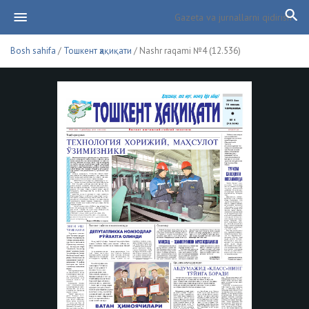
Bosh sahifa
/
Тошкент ҳақиқати
/ Nashr raqami №4 (12.536)