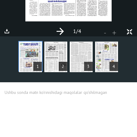
1
/4
+
-
MAQOLALAR
1
2
3
4
Ushbu sonda matn ko'rinishidagi maqolalar qo'shilmagan