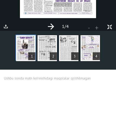
1
/4
+
-
MAQOLALAR
1
2
3
4
Ushbu sonda matn ko'rinishidagi maqolalar qo'shilmagan