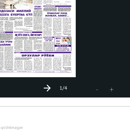
1
/4
+
-
 qo'shilmagan