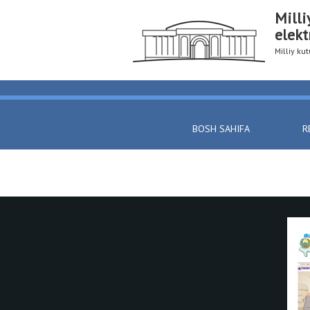
Milli
elekt
Milliy k
BOSH SAHIFA
R