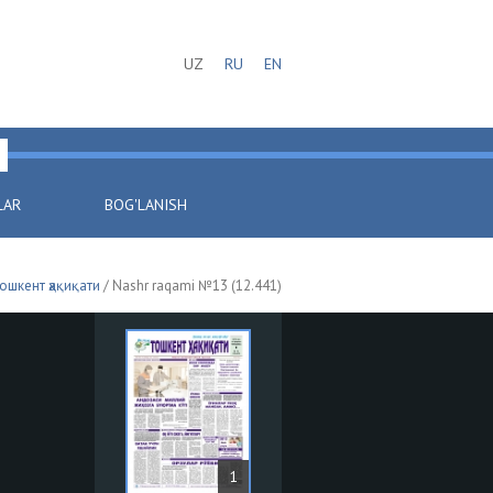
UZ
RU
EN
LAR
BOG'LANISH
ошкент ҳақиқати
/ Nashr raqami №13 (12.441)
1