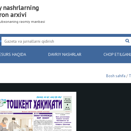
y nashrlarning
ron arxivi
utubxonaning rasmiy manbasi
ESURS HAQIDA
DAVRIY NASHRLAR
CHOP ETILGAN
Bosh sahifa
/
Т