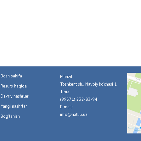
Bosh sahifa
Manzil:
Toshkent sh., Navoiy ko'chasi 1
Resurs haqida
Тел.:
Davriy nashrlar
(99871) 232-83-94
Yangi nashrlar
E-mail:
info@natlib.uz
Bog'lanish