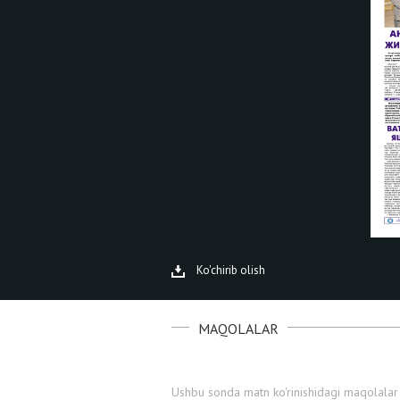
Ko'chirib olish
MAQOLALAR
Ushbu sonda matn ko'rinishidagi maqolalar