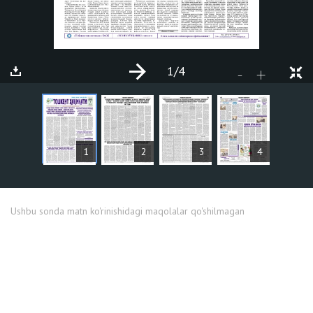
1
/4
+
-
MAQOLALAR
1
2
3
4
Ushbu sonda matn ko'rinishidagi maqolalar qo'shilmagan