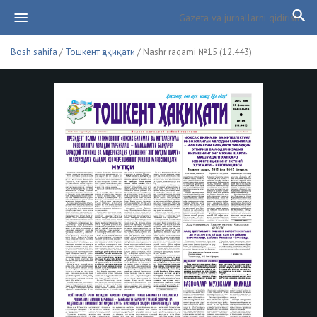
Bosh sahifa
/
Тошкент ҳақиқати
/ Nashr raqami №15 (12.443)