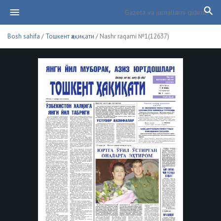
Bosh sahifa
/
Тошкент ҳақиқати
/ Nashr raqami №1(12637)