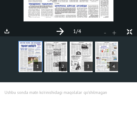
1
/4
+
-
MAQOLALAR
1
2
3
4
Ushbu sonda matn ko'rinishidagi maqolalar qo'shilmagan