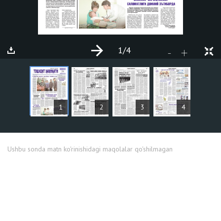
1
/4
+
-
MAQOLALAR
1
2
3
4
Ushbu sonda matn ko'rinishidagi maqolalar qo'shilmagan