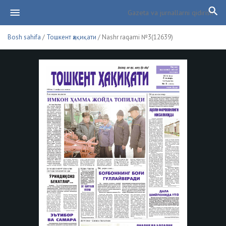
Bosh sahifa
/
Тошкент ҳақиқати
/ Nashr raqami №3(12639)