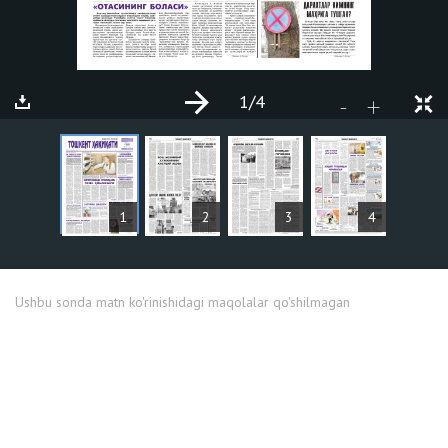
1
/4
+
-
MAQOLALAR
1
2
3
4
Ushbu sonda matn ko'rinishidagi maqolalar qo'shilmagan