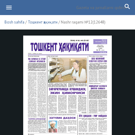
Bosh sahifa
/
Тошкент ҳақиқати
/ Nashr raqami №12(12648)