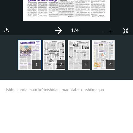
1
/4
+
-
MAQOLALAR
1
2
3
4
Ushbu sonda matn ko'rinishidagi maqolalar qo'shilmagan