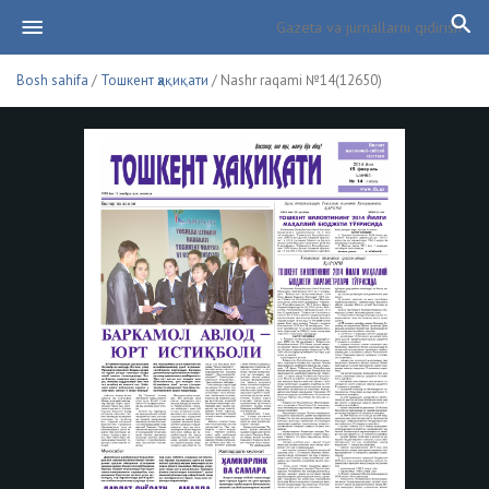
Bosh sahifa
/
Тошкент ҳақиқати
/ Nashr raqami №14(12650)