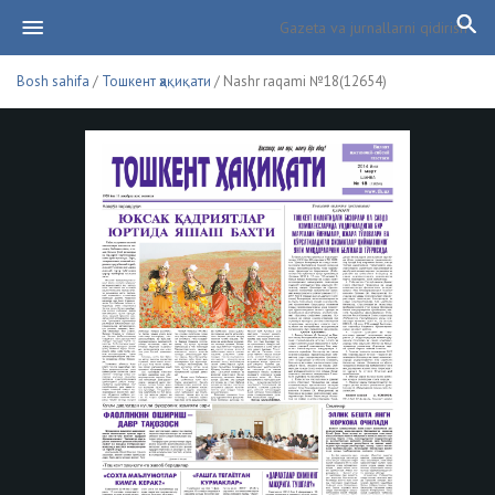
Bosh sahifa
/
Тошкент ҳақиқати
/ Nashr raqami №18(12654)