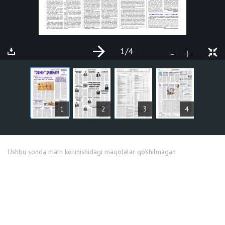
1
/4
+
-
MAQOLALAR
1
2
3
4
Ushbu sonda matn ko'rinishidagi maqolalar qo'shilmagan