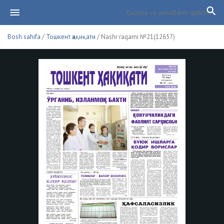
Bosh sahifa
/
Тошкент ҳақиқати
/ Nashr raqami №21(12657)