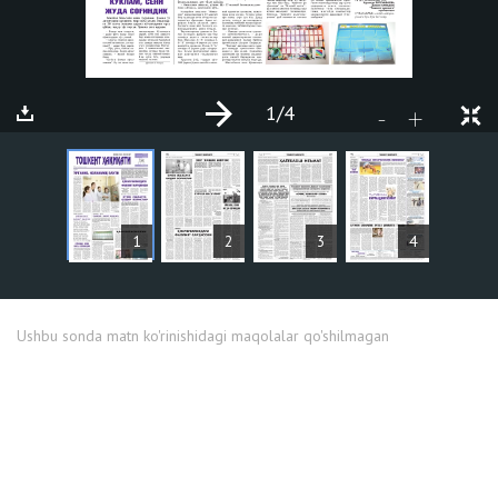
1
/4
+
-
MAQOLALAR
1
2
3
4
Ushbu sonda matn ko'rinishidagi maqolalar qo'shilmagan