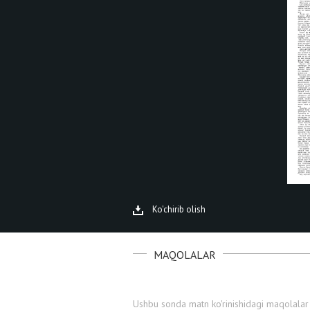
Ko'chirib olish
MAQOLALAR
Ushbu sonda matn ko'rinishidagi maqolalar