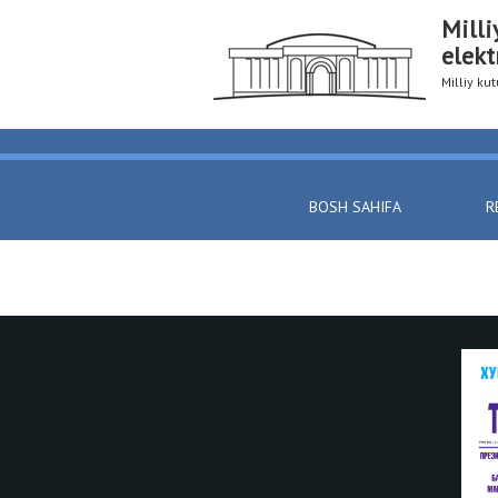
Milli
elekt
Milliy k
BOSH SAHIFA
R