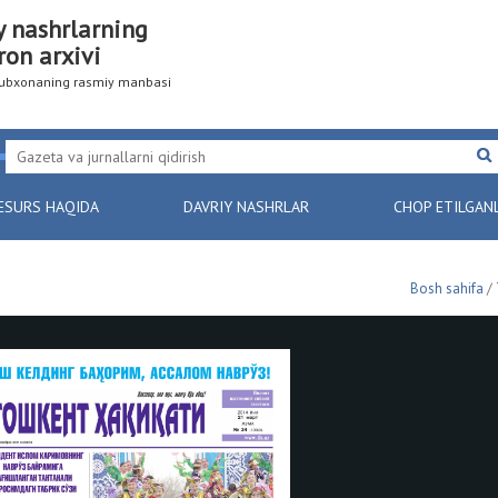
y nashrlarning
ron arxivi
utubxonaning rasmiy manbasi
ESURS HAQIDA
DAVRIY NASHRLAR
CHOP ETILGAN
Bosh sahifa
/