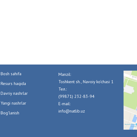
Bosh sahifa
Manzil:
Toshkent sh., Navoiy ko'chasi 1
Resurs haqida
Тел.:
Davriy nashrlar
(99871) 232-83-94
Yangi nashrlar
E-mail:
info@natlib.uz
Bog'lanish