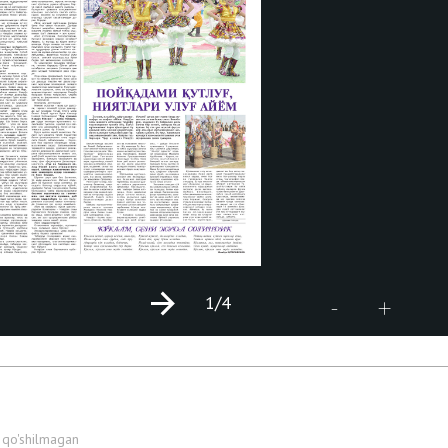
1
/4
+
-
 qo'shilmagan