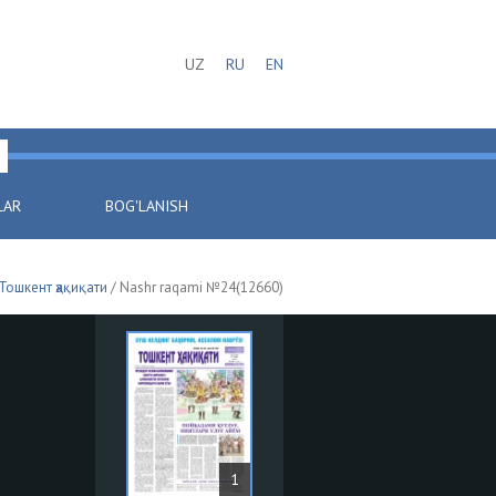
UZ
RU
EN
LAR
BOG'LANISH
Тошкент ҳақиқати
/ Nashr raqami №24(12660)
1