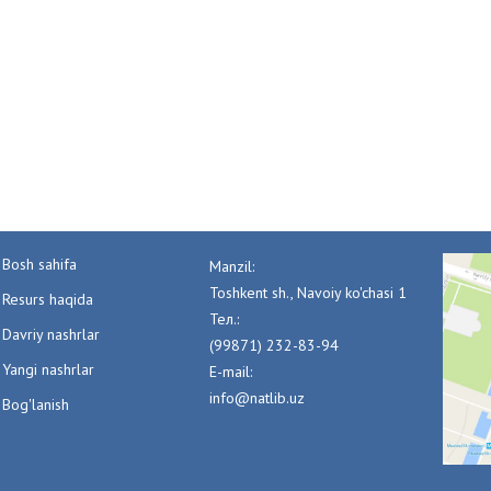
Bosh sahifa
Manzil:
Toshkent sh., Navoiy ko'chasi 1
Resurs haqida
Тел.:
Davriy nashrlar
(99871) 232-83-94
Yangi nashrlar
E-mail:
info@natlib.uz
Bog'lanish