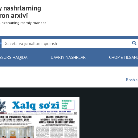
y nashrlarning
ron arxivi
utubxonaning rasmiy manbasi
ESURS HAQIDA
DAVRIY NASHRLAR
CHOP ETILGAN
Bosh s