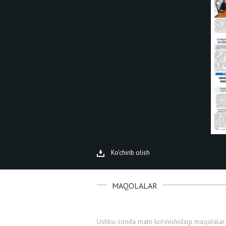
Ko'chirib olish
MAQOLALAR
Ushbu sonda matn ko'rinishidagi maqolalar