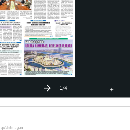
1
/4
+
-
 qo'shilmagan