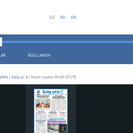
UZ
RU
EN
LAR
BOG'LANISH
ahifa
/
Xalq so`zi
/ Nashr raqami №186 (8529)
1