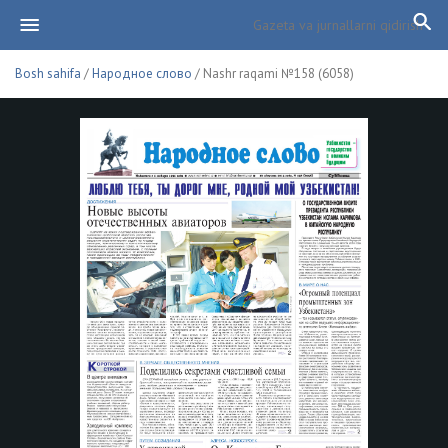
Bosh sahifa
/
Народное слово
/ Nashr raqami №158 (6058)