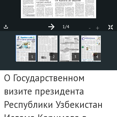
1
/4
+
-
MAQOLALAR
1
2
3
4
Sahifa №1
О Государственном
визите президента
Республики Узбекистан