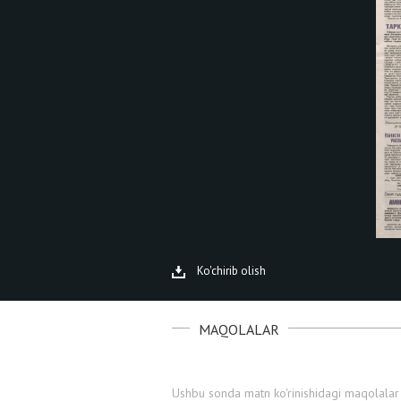
Ko'chirib olish
MAQOLALAR
Ushbu sonda matn ko'rinishidagi maqolalar