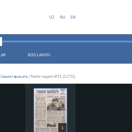
UZ
RU
EN
LAR
BOG'LANISH
Тошкент ҳақиқати
/ Nashr raqami №11 (12751)
1