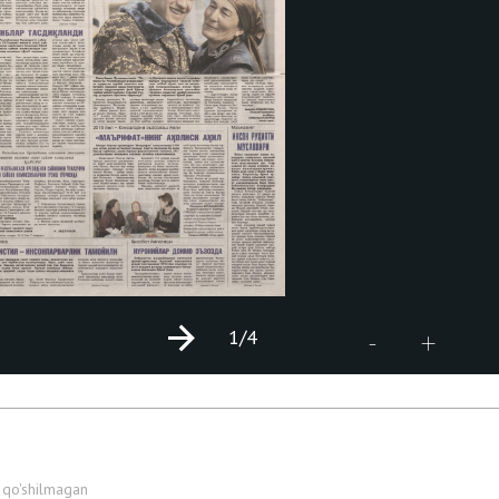
1
/4
+
-
 qo'shilmagan