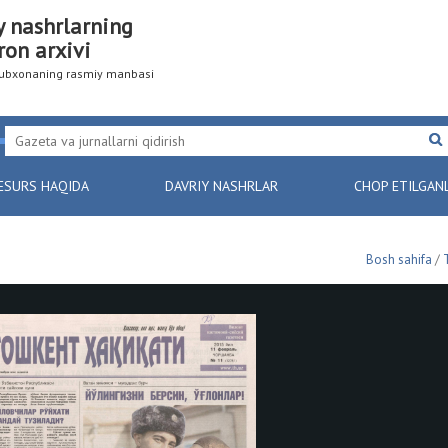
y nashrlarning
ron arxivi
utubxonaning rasmiy manbasi
ESURS HAQIDA
DAVRIY NASHRLAR
CHOP ETILGAN
Bosh sahifa
/