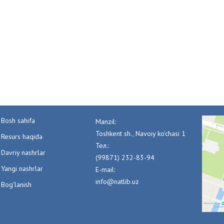
Bosh sahifa
Manzil:
Toshkent sh., Navoiy ko'chasi 1
Resurs haqida
Тел.:
Davriy nashrlar
(99871) 232-83-94
Yangi nashrlar
E-mail:
info@natlib.uz
Bog'lanish