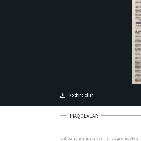
Ko'chirib olish
MAQOLALAR
Ushbu sonda matn ko'rinishidagi maqolalar