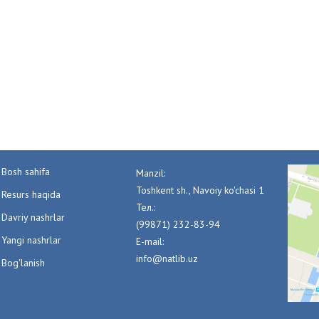
Bosh sahifa
Manzil:
Toshkent sh., Navoiy ko'chasi 1
Resurs haqida
Тел.:
Davriy nashrlar
(99871) 232-83-94
Yangi nashrlar
E-mail:
info@natlib.uz
Bog'lanish