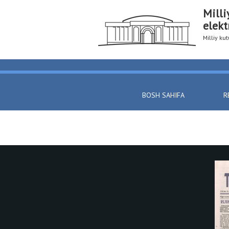
Milli
elekt
Milliy k
BOSH SAHIFA
R