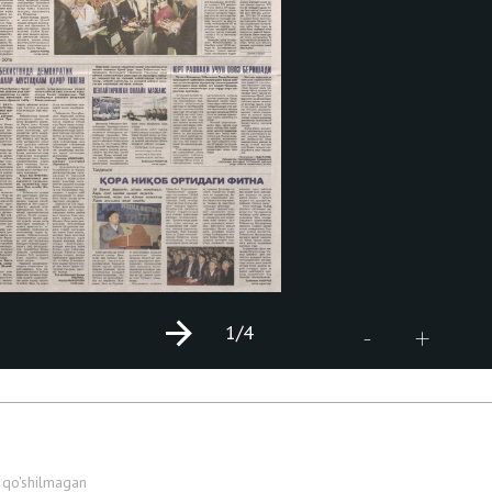
1
/4
+
-
 qo'shilmagan