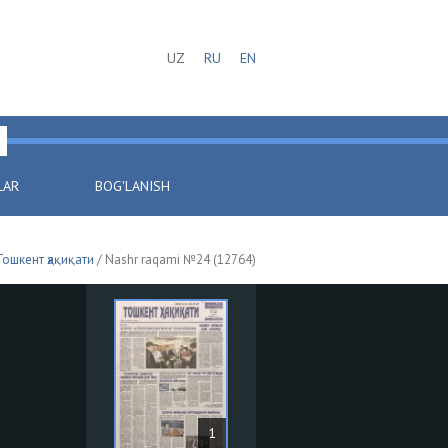
UZ
RU
EN
LAR
BOG'LANISH
Тошкент ҳақиқати
/ Nashr raqami №24 (12764)
1