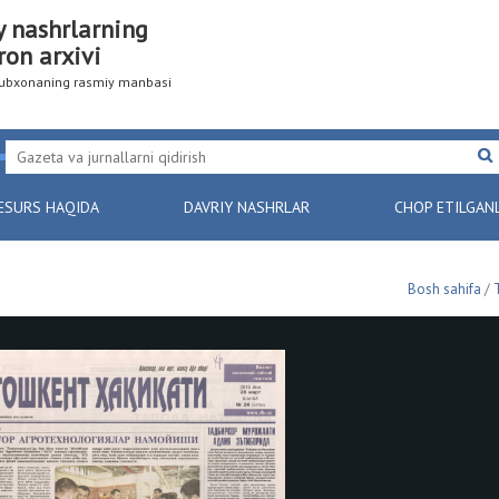
y nashrlarning
ron arxivi
utubxonaning rasmiy manbasi
ESURS HAQIDA
DAVRIY NASHRLAR
CHOP ETILGAN
Bosh sahifa
/