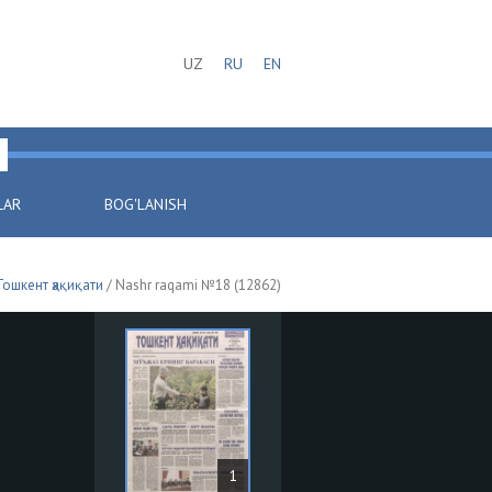
UZ
RU
EN
LAR
BOG'LANISH
Тошкент ҳақиқати
/ Nashr raqami №18 (12862)
1