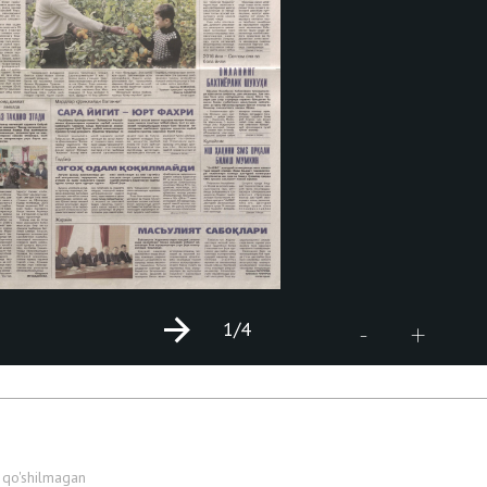
1
/4
+
-
 qo'shilmagan