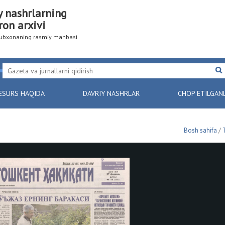
y nashrlarning
ron arxivi
utubxonaning rasmiy manbasi
ESURS HAQIDA
DAVRIY NASHRLAR
CHOP ETILGAN
Bosh sahifa
/