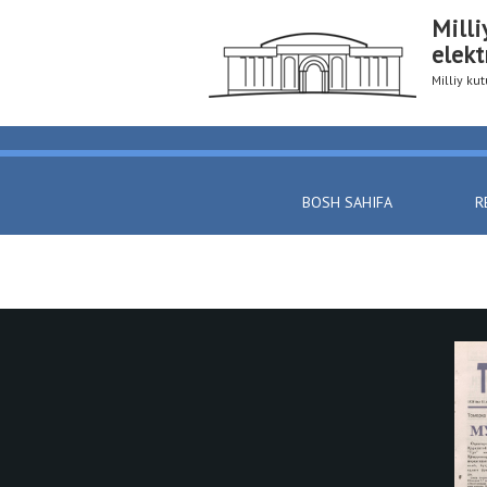
Milli
elekt
Milliy k
BOSH SAHIFA
R