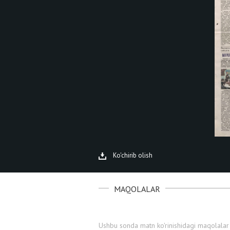
Ko'chirib olish
MAQOLALAR
Ushbu sonda matn ko'rinishidagi maqolalar