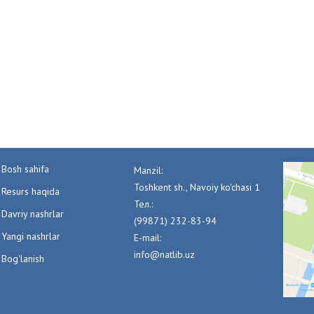
Bosh sahifa
Manzil:
Toshkent sh., Navoiy ko'chasi 1
Resurs haqida
Тел.:
Davriy nashrlar
(99871) 232-83-94
Yangi nashrlar
E-mail:
info@natlib.uz
Bog'lanish