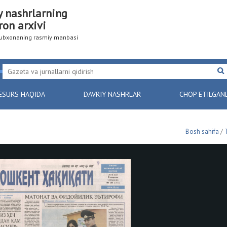
y nashrlarning
ron arxivi
utubxonaning rasmiy manbasi
ESURS HAQIDA
DAVRIY NASHRLAR
CHOP ETILGAN
Bosh sahifa
/