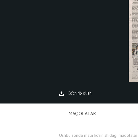
Ko'chirib olish
MAQOLALAR
Ushbu sonda matn ko'rinishidagi maqolalar