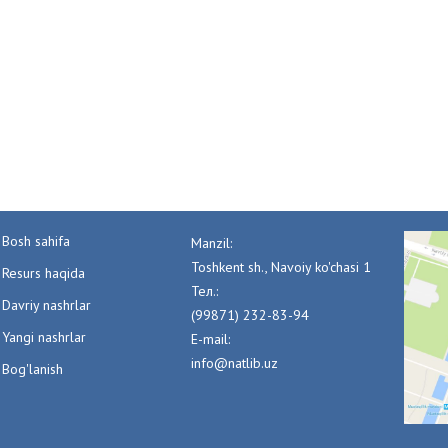
Bosh sahifa
Manzil:
Toshkent sh., Navoiy ko'chasi 1
Resurs haqida
Тел.:
Davriy nashrlar
(99871) 232-83-94
Yangi nashrlar
E-mail:
info@natlib.uz
Bog'lanish