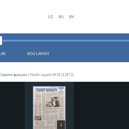
UZ
RU
EN
LAR
BOG'LANISH
Тошкент ҳақиқати
/ Nashr raqami №28 (12872)
1