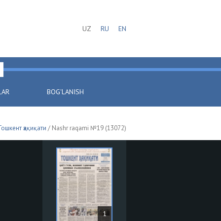
UZ
RU
EN
LAR
BOG'LANISH
Тошкент ҳақиқати
/ Nashr raqami №19 (13072)
1