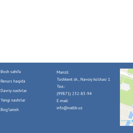
Bosh sahifa
Manzil:
Toshkent sh., Navoiy ko'chasi 1
Resurs haqida
Тел.:
Davriy nashrlar
(99871) 232-83-94
Yangi nashrlar
E-mail:
info@natlib.uz
Bog'lanish