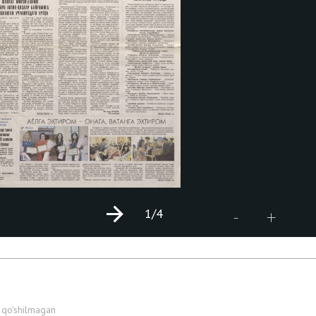
1
/4
+
-
 qo'shilmagan