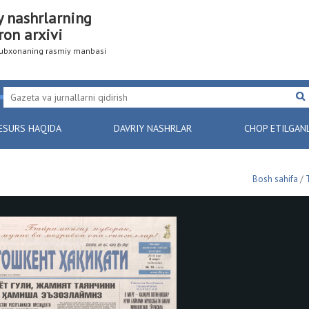
y nashrlarning
ron arxivi
utubxonaning rasmiy manbasi
ESURS HAQIDA
DAVRIY NASHRLAR
CHOP ETILGAN
Bosh sahifa
/