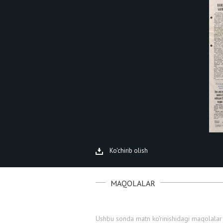
Ko'chirib olish
MAQOLALAR
Ushbu sonda matn ko'rinishidagi maqolalar