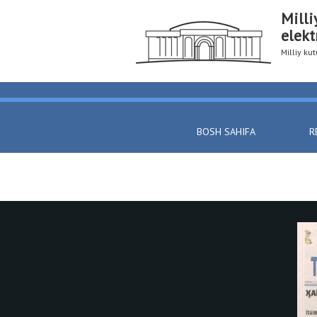
Milli
elekt
Milliy k
BOSH SAHIFA
R