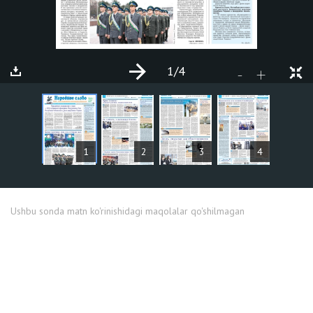
1
/4
+
-
MAQOLALAR
1
2
3
4
Ushbu sonda matn ko'rinishidagi maqolalar qo'shilmagan