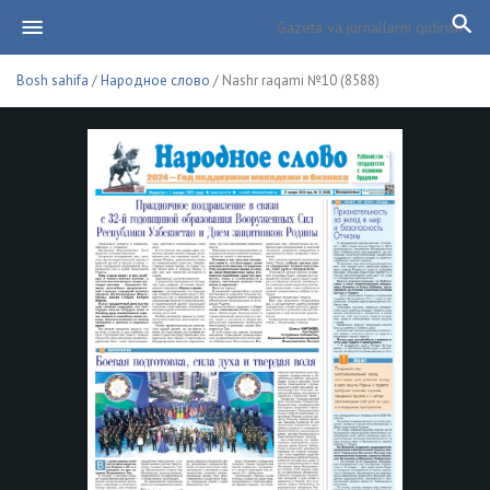
Bosh sahifa
/
Народное слово
/ Nashr raqami №10 (8588)