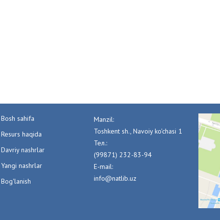
Bosh sahifa
Manzil:
Toshkent sh., Navoiy ko'chasi 1
Resurs haqida
Тел.:
Davriy nashrlar
(99871) 232-83-94
Yangi nashrlar
E-mail:
info@natlib.uz
Bog'lanish