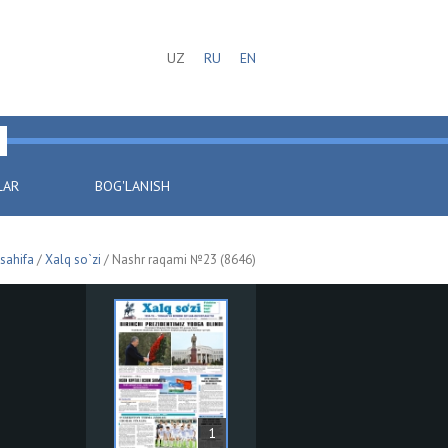
UZ
RU
EN
LAR
BOG'LANISH
sahifa
/
Xalq so`zi
/ Nashr raqami №23 (8646)
1