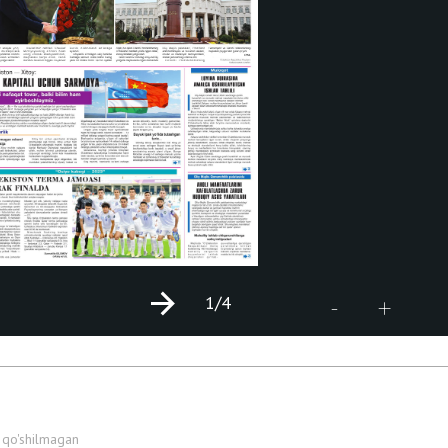
1
/4
+
-
 qo'shilmagan