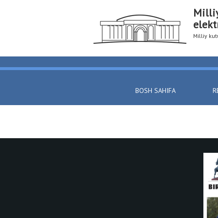
Milli
elekt
Milliy k
BOSH SAHIFA
R