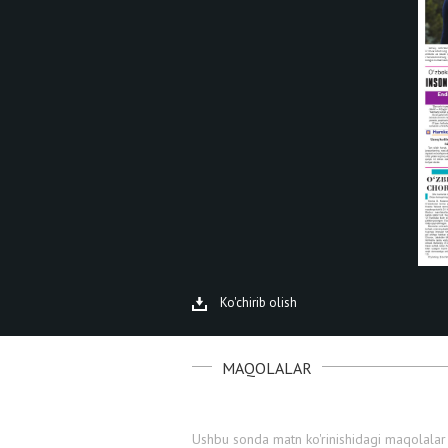
Ko'chirib olish
MAQOLALAR
Ushbu sonda matn ko'rinishidagi maqolalar