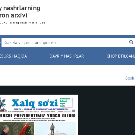
y nashrlarning
ron arxivi
utubxonaning rasmiy manbasi
ESURS HAQIDA
DAVRIY NASHRLAR
CHOP ETILGAN
Bosh 